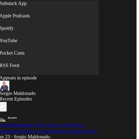
PrivacyCloud, Sweetspot (hoy ClickDimensions)
Substack App
y Divisadero (hoy Merkle), además de LL.M en
IT & Internet Law, CIPPE/ CIPPUS/ CIPT/ FIP y
Apple Podcasts
profesor invitado en varias universidades.
Spotify
YouTube
Pocket Casts
RSS Feed
Appears in episode
Sergio Maldonado
Recent Episodes
erta Balanzategui: cómo elevar privacidad y
obernanza de IA al cénit estratégico de la empresa
un 23
Sergio Maldonado
•