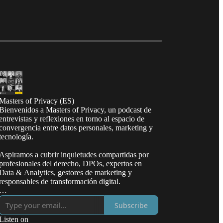
Masters of Privacy (ES)
Bienvenidos a Masters of Privacy, un podcast de
entrevistas y reflexiones en torno al espacio de
convergencia entre datos personales, marketing y
tecnología.
Aspiramos a cubrir inquietudes compartidas por
profesionales del derecho, DPOs, expertos en
Data & Analytics, gestores de marketing y
responsables de transformación digital.
Sergio Maldonado (al micrófono) es empresario y
Subscribe
abogado multijurisdiccional (California, Madrid,
ex Inglaterra y Gales), fundador de TODO.LAW,
Listen on