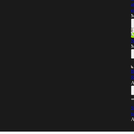
a
e
M
N
M
B
R
A
S
t
A