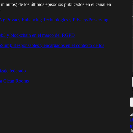
minutos) de los últimos episodios publicados en el canal en
s:
): Privacy Enhancing Technologies y Privacy-Preserving
Web3 y blockchain en el marco del RGPD
oSum): Responsables y encargados en el contexto de los
izaje federado
ata Clean Rooms
B
g
J