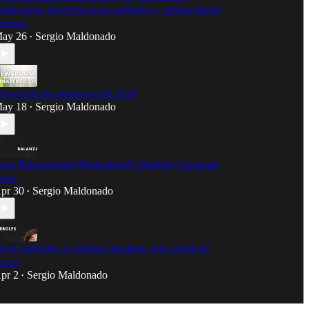
testaciones electrónicas de atributos y cartera digital
uropea
ay 26
Sergio Maldonado
•
ewsroom de primavera de 2026
ay 18
Sergio Maldonado
•
erta Balanzategui (Remastered): Binding Corporate
ules
pr 30
Sergio Maldonado
•
ilvia Gerboles: el Digital Omnibus, otra vuelta de
uerca
pr 2
Sergio Maldonado
•