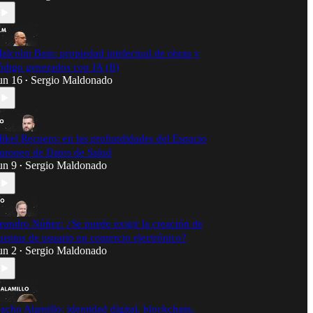
alcolm Bain: propiedad intelectual de obras y
ódigo generados con IA (II)
un 16
Sergio Maldonado
•
ikel Recuero: en las profundidades del Espacio
uropeo de Datos de Salud
un 9
Sergio Maldonado
•
eandro Núñez: ¿Se puede exigir la creación de
uentas de usuario en comercio electrónico?
un 2
Sergio Maldonado
•
acho Alamillo: identidad digital, blockchain,