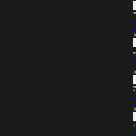
M
c
J
M
E
J
L
c
J
N