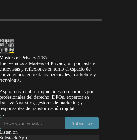
Masters of Privacy (ES)
Bienvenidos a Masters of Privacy, un podcast de
entrevistas y reflexiones en torno al espacio de
convergencia entre datos personales, marketing y
tecnología.
Aspiramos a cubrir inquietudes compartidas por
profesionales del derecho, DPOs, expertos en
Data & Analytics, gestores de marketing y
responsables de transformación digital.
Sergio Maldonado (al micrófono) es empresario y
Subscribe
abogado multijurisdiccional (California, Madrid,
ex Inglaterra y Gales), fundador de TODO.LAW,
Listen on
PrivacyCloud, Sweetspot (hoy ClickDimensions)
Substack App