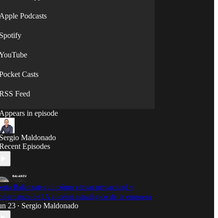
y Divisadero (hoy Merkle), además de LL.M en
IT & Internet Law, CIPPE/ CIPPUS/ CIPT/ FIP y
Apple Podcasts
profesor invitado en varias universidades.
Spotify
YouTube
Pocket Casts
RSS Feed
Appears in episode
Sergio Maldonado
Recent Episodes
erta Balanzategui: cómo elevar privacidad y
obernanza de IA al cénit estratégico de la empresa
un 23
Sergio Maldonado
•