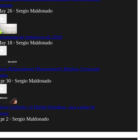
uropea
ay 26
Sergio Maldonado
•
ewsroom de primavera de 2026
ay 18
Sergio Maldonado
•
erta Balanzategui (Remastered): Binding Corporate
ules
pr 30
Sergio Maldonado
•
ilvia Gerboles: el Digital Omnibus, otra vuelta de
uerca
pr 2
Sergio Maldonado
•