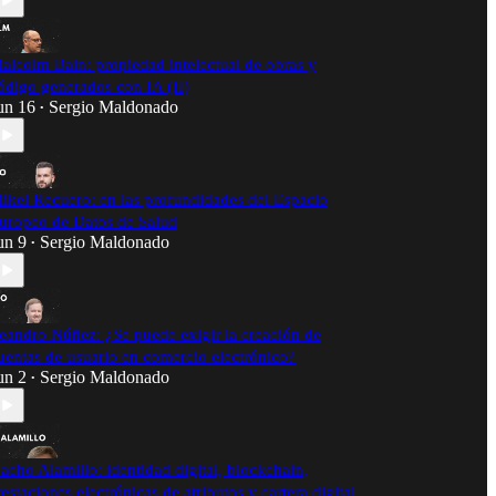
alcolm Bain: propiedad intelectual de obras y
ódigo generados con IA (II)
un 16
Sergio Maldonado
•
ikel Recuero: en las profundidades del Espacio
uropeo de Datos de Salud
un 9
Sergio Maldonado
•
eandro Núñez: ¿Se puede exigir la creación de
uentas de usuario en comercio electrónico?
un 2
Sergio Maldonado
•
acho Alamillo: identidad digital, blockchain,
testaciones electrónicas de atributos y cartera digital