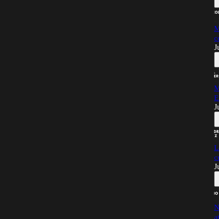
M
c
J
M
E
J
L
c
J
N
a