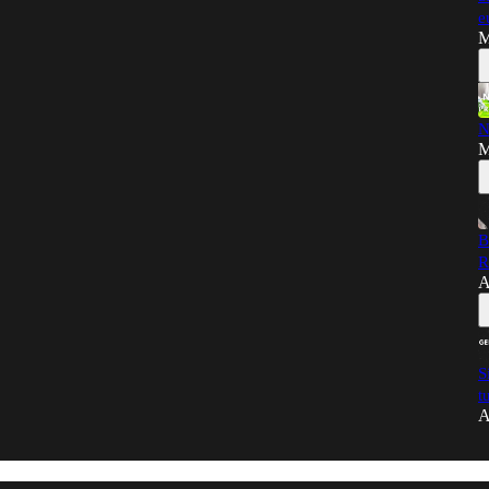
e
M
N
M
B
R
A
S
t
A