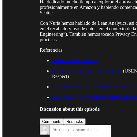
Ha dedicado mucho tiempo a explorar el aprovecha
profesionalmente en Amazon y habiendo comenzado
Seattle.
Con Nuria hemos hablado de Lean Analytics, así co
en el recabado y uso de datos, en el contexto de la
Engineering”). También hemos tocado Privacy En
prácticas.
Referencias:
Nuria Ruiz en LinkedIn
Resumen de ponencias en PEPR’24
(USENIX
Respect)
Damien Desfontaines: Differential Privacy
Luke Mulks - Brave: privacy-preserving ad
Discussion about this episode
Comments
Restacks