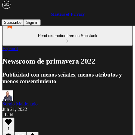
Masters of Privacy
Subscribe
Sign in
Read distraction-free on Substack
Español
Newsroom de primavera 2022
Publicidad con menos señales, menos atributos y
menos consentimiento
Sergio Maldonado
Jun 21, 2022
∙ Paid
1