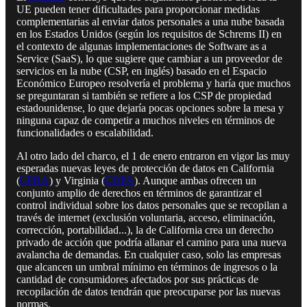
UE pueden tener dificultades para proporcionar medidas
complementarias al enviar datos personales a una nube basada
en los Estados Unidos (según los requisitos de Schrems II) en
el contexto de algunas implementaciones de Software as a
Service (SaaS), lo que sugiere que cambiar a un proveedor de
servicios en la nube (CSP, en inglés) basado en el Espacio
Económico Europeo resolvería el problema y haría que muchos
se preguntaran si también se refiere a los CSP de propiedad
estadounidense, lo que dejaría pocas opciones sobre la mesa y
ninguna capaz de competir a muchos niveles en términos de
funcionalidades o escalabilidad.
Al otro lado del charco, el 1 de enero entraron en vigor las muy
esperadas nuevas leyes de protección de datos en California
(
CPRA
) y Virginia (
CDPA
). Aunque ambas ofrecen un
conjunto amplio de derechos en términos de garantizar el
control individual sobre los datos personales que se recopilan a
través de internet (exclusión voluntaria, acceso, eliminación,
corrección, portabilidad...), la de California crea un derecho
privado de acción que podría allanar el camino para una nueva
avalancha de demandas. En cualquier caso, solo las empresas
que alcancen un umbral mínimo en términos de ingresos o la
cantidad de consumidores afectados por sus prácticas de
recopilación de datos tendrán que preocuparse por las nuevas
normas.