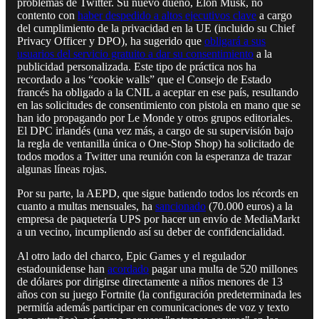
problemas de Twitter. Su nuevo dueño, Elon Musk, no
contento con
haber despedido a altos ejecutivos clave
a cargo
del cumplimiento de la privacidad en la UE (incluido su Chief
Privacy Officer y DPO), ha sugerido que
obligará a sus
usuarios del servicio gratuito a dar su consentimiento
a la
publicidad personalizada. Este tipo de práctica nos ha
recordado a los “cookie walls” que el Consejo de Estado
francés ha obligado a la CNIL a aceptar en ese país, resultando
en las solicitudes de consentimiento con pistola en mano que se
han ido propagando por Le Monde y otros grupos editoriales.
El DPC irlandés (una vez más, a cargo de su supervisión bajo
la regla de ventanilla única o One-Stop Shop) ha solicitado de
todos modos a Twitter una reunión con la esperanza de trazar
algunas líneas rojas.
Por su parte, la AEPD, que sigue batiendo todos los récords en
cuanto a multas mensuales, ha
sancionado
(70.000 euros) a la
empresa de paquetería UPS por hacer un envío de MediaMarkt
a un vecino, incumpliendo así su deber de confidencialidad.
Al otro lado del charco, Epic Games y el regulador
estadounidense han
acordado
pagar una multa de 520 millones
de dólares por dirigirse directamente a niños menores de 13
años con su juego Fortnite (la configuración predeterminada les
permitía además participar en comunicaciones de voz y texto