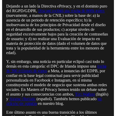
Dejando a un lado la Directiva ePrivacy, y en el dominio puro
del RGPD/GDPR,
Discord recibió una multa de 800k euros
(nuevamente, a manos de la CNIL) sobre la base de: a) la
ausencia de un periodo de retención específico; b) la
inobservancia de los principios de Privacidad desde el diseño
en el desarrollo de sus productos; c) aceptar niveles de
seguridad excesivamente bajos para la creación de contraseñas
de usuario; y d) no realizar una Evaluación de impacto en
materia de protección de datos (dado el volumen de datos que
trata y la popularidad de la herramienta entre los menores de
edad).
Y, sin embargo, una noticia en particular eclipsó casi todo lo
demás en esta categoría: el DPC de Irlanda impuso una
multa
de 390 millones de euros
a Meta, a instancias del EDPB, por
confiar en la base legal contractual para servir publicidad
personalizada en Facebook e Instagram, en sí misma
constituyendo el modelo de negocio que sustenta ambas redes
sociales. En Masters of Privacy hemos tenido un debate sobre
el asunto y sus consecuencias con ambos,
Tim Walters
(Inglés)
y
Alonso Hurtado
(español). También hemos publicado
un
artículo de opinión
en nuestro blog.
Este último asunto es una buena transición a los últimos