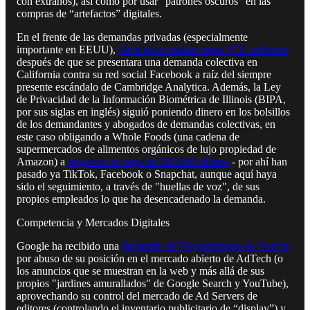
con extraños), así como por usar "patrones oscuros" en las
compras de “artefactos” digitales.
En el frente de las demandas privadas (especialmente
importante en EEUU),
Meta ha acordado pagar $725 millones
después de que se presentara una demanda colectiva en
California contra su red social Facebook a raíz del siempre
presente escándalo de Cambridge Analytica. Además, la Ley
de Privacidad de la Información Biométrica de Illinois (BIPA,
por sus siglas en inglés) siguió poniendo dinero en los bolsillos
de los demandantes y abogados de demandas colectivas, en
este caso obligando a Whole Foods (una cadena de
supermercados de alimentos orgánicos de lujo propiedad de
Amazon) a
negociar un pago de 300.000 dólares
- por ahí han
pasado ya TikTok, Facebook o Snapchat, aunque aquí haya
sido el seguimiento, a través de "huellas de voz", de sus
propios empleados lo que ha desencadenado la demanda.
Competencia y Mercados Digitales
Google ha recibido una
demanda del Departamento de Justicia
por abuso de su posición en el mercado abierto de AdTech (o
los anuncios que se muestran en la web y más allá de sus
propios "jardines amurallados" de Google Search y YouTube),
aprovechando su control del mercado de Ad Servers de
editores (controlando el inventario publicitario de “display”) y