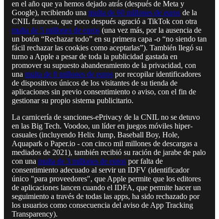
en el año que ya hemos dejado atrás (después de Meta y
Google), recibiendo una
multa de 60 millones de euros
de la
CNIL francesa, que poco después agració a TikTok con otra
multa de 5 millones de euros
(una vez más, por la ausencia de
un botón “Rechazar todo” en su primera capa -o “no siendo tan
fácil rechazar las cookies como aceptarlas”). También llegó su
turno a Apple a pesar de toda la publicidad gastada en
promover su supuesto abanderamiento de la privacidad, con
una
multa de 8 millones de euros
por recopilar identificadores
de dispositivos únicos de los visitantes de su tienda de
aplicaciones sin previo consentimiento o aviso, con el fin de
gestionar su propio sistema publicitario.
La carnicería de sanciones-ePrivacy de la CNIL no se detuvo
en las Big Tech. Voodoo, un líder en juegos móviles hiper-
casuales (incluyendo Helix Jump, Baseball Boy, Hole,
Aquapark o Paper.io - con cinco mil millones de descargas a
mediados de 2021), también recibió su ración de jarabe de palo
con una
multa de 3 millones de euros
por falta de
consentimiento adecuado al servir un IDFV (identificador
único "para proveedores", que Apple permite que los editores
de aplicaciones lancen cuando el IDFA, que permite hacer un
seguimiento a través de todas las apps, ha sido rechazado por
los usuarios como consecuencia del aviso de App Tracking
Transparency).