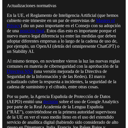
Actualizaciones normativas
En la UE, el Reglamento de Inteligencia Artificial (que hemos
cubierto este trimestre en un par de entrevistas de
Masters of
Privacy
) dio un paso importante en el Consejo con su adopción
de una
posición final
. Estos días esto es importante porque el
nuevo marco legal diferencia ya entre las medidas que deben
adoptar diferentes empresas a lo largo de la cadena de uso de,
por ejemplo, un OpenAI (detrás del omnipresente ChatGPT) o
un Stability AI.
Al mismo tiempo, en noviembre vieron la luz las nuevas reglas
comunes en materia de ciberseguridad con la aprobación de la
Directiva NS2
(una versión mejorada de la Directiva de
Seguridad de la Información y de las Redes). El marco
actualizado cubre la respuesta a incidentes, la seguridad de la
cadena de suministro y el cifrado, entre otras cosas.
Por su parte, la Agencia Española de Protección de Datos
(AEPD) emitió una
decisión
sobre el uso de Google Analytics
por parte de la Real Academia de la Lengua Española
(“RAE”), convirtiéndose en la primera autoridad supervisora
de la UE en ver el vaso medio lleno en el uso del extendido
servicio de analítica digital (habiendo sido considerado de alto
riesgo en Dinamarca, Italia, Francia, los Países Bajos y