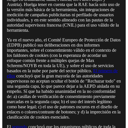
Austria). Huelga tener en cuenta que la RAE hacía solo uso de
la versión más básica de la herramienta, sin integraciones de
medición de campañas publicitarias ni perfilado de usuarios
individuales, y en este sentido alineado con las pautas de la
autoridad supervisora francesa (CNIL) para el uso válido de la
herramienta.
Ya en el nuevo año, el Comité Europeo de Protección de Datos
(EDPB) publicó sus deliberaciones en dos informes
importantes, sobre el consentimiento válido en el contexto de
los faldones de cookies (con la esperanza de acordar un
enfoque común frente a múltiples quejas de Max
Schrems/NOYB en toda la UE), y sobre el uso de servicios
basados ​​en la nube por parte del sector público.
El primero de
ellos
concluyó que la gran mayoría de las autoridades
supervisoras no aceptan ocultar el botón de "Rechazar todo" en
una segunda capa, lo que parece dejar a la AEPD aislada en su
empeño. Sí que ha habido unanimidad en la no conformidad
de: a) casillas de verificación de consentimiento previamente
marcadas en la segunda capa; b) el uso del interés legítimo
como base legal; c) el uso de patrones oscuros en el diseño de
enlaces o colores/contraste de botones; y d) la imprecisión en la
clasificación de cookies esenciales.
El
segundo
concluyó que los organismos públicos de toda la